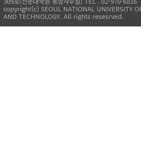
309호(전문대학원 통합사무실) TEL : 02-970-6816
copyright(c) SEOUL NATIONAL UNIVERSITY O
AND TECHNOLOGY. All rights resesrved.