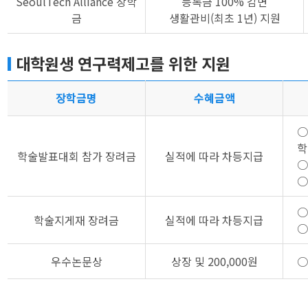
SeoulTech Alliance 장학
등록금 100% 감면
금
생활관비(최초 1년) 지원
대학원생 연구력제고를 위한 지원
장학금명
수혜금액
○
학
학술발표대회 참가 장려금
실적에 따라 차등지급
학술지게재 장려금
실적에 따라 차등지급
우수논문상
상장 및 200,000원