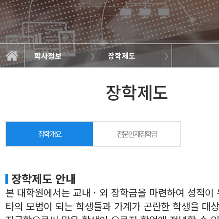
학사정보
장학제도
대학원생권리장전
학위과정이수
대학원소개
학사정보
정보광장
학사일정
학사정보
장학제도
교육
장학제도
장학개요
전문인재장학금
장학제도 안내
본 대학원에서는 교내 · 외 장학금을 마련하여 성적이
타의 모범이 되는 학생들과 가계가 곤란한 학생을 대