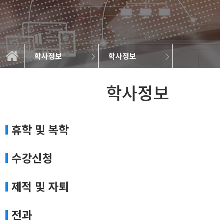
학사정보
학사정보
대학원생권리장전
학위과정이수
대학원소개
학사정보
정보광장
학사일정
학사정보
장학제도
교육
학사정보
휴학 및 복학
수강신청
제적 및 자퇴
전과