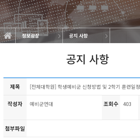
정보광장
공지 사항
특강 및 세미나
대학원소개
공지 사항
학과 뉴스
최근 논문
학사정보
정보광장
원우회
교육
공지 사항
제목
[전체대학원] 학생예비군 신청방법 및 2학기 훈련일
작성자
조회수
예비군연대
403
첨부파일